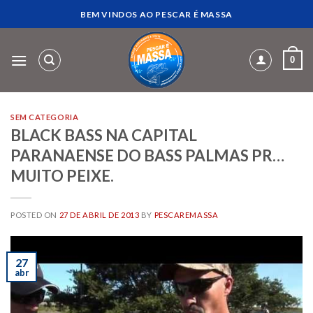
Skip
BEM VINDOS AO PESCAR É MASSA
to
content
0
SEM CATEGORIA
BLACK BASS NA CAPITAL
PARANAENSE DO BASS PALMAS PR…
MUITO PEIXE.
POSTED ON
27 DE ABRIL DE 2013
BY
PESCAREMASSA
27
abr