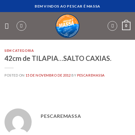
Skip
BEM VINDOS AO PESCAR É MASSA
to
content
0
SEM CATEGORIA
42cm de TILAPIA…SALTO CAXIAS.
POSTED ON
15 DE NOVEMBRO DE 2012
BY
PESCAREMASSA
PESCAREMASSA